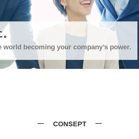
に。
e world becoming your company’s power.
CONSEPT