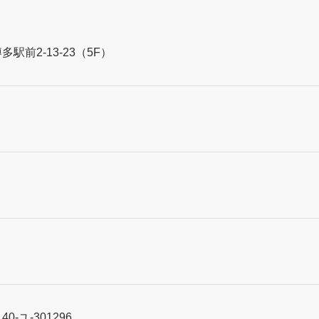
駅前2-13-23（5F）
日
-ユ-301296